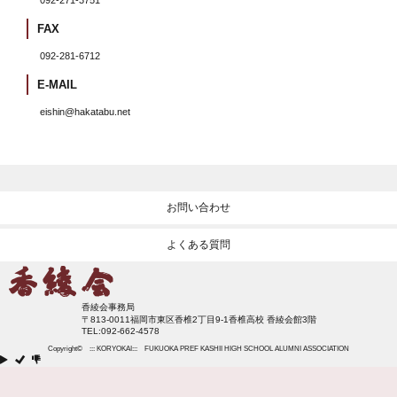
092-271-3751
FAX
092-281-6712
E-MAIL
eishin@hakatabu.net
お問い合わせ
よくある質問
香綾会事務局
〒813-0011福岡市東区香椎2丁目9-1香椎高校 香綾会館3階
TEL:092-662-4578
Copyright© ::: KORYOKAI::: FUKUOKA PREF KASHII HIGH SCHOOL ALUMNI ASSOCIATION


