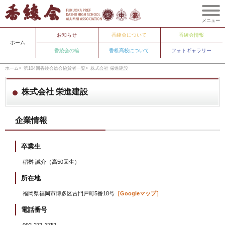
メニュー
お知らせ
香綾会について
香綾会情報
ホーム
香綾会の輪
香椎高校について
フォトギャラリー
ホーム
第104回香綾会総会協賛者一覧
株式会社 栄進建設
株式会社 栄進建設
企業情報
卒業生
稲桝 誠介（高50回生）
所在地
福岡県福岡市博多区古門戸町5番18号
［Googleマップ］
電話番号