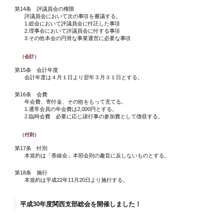
第14条 評議員会の権限
評議員会において次の事項を審議する。
1.総会において評議員会に付託した事項
2.理事会において評議員会に付する事項
3.その他本会の円滑な事業運営に必要な事項
（会計）
第15条 会計年度
会計年度は４月１日より翌年３月３１日とする。
第16条 会費
年会費、寄付金、その他をもって充てる。
1.通常会員の年会費は2,000円とする。
2.臨時会費 必要に応じ諸行事の参加費として徴収する。
（付則）
第17条 付則
本規約は「香綾会」本部会則の趣旨に反しないものとする。
第18条 施行
本規約は平成22年11月20日より施行する。
平成30年度関西支部総会を開催しました！