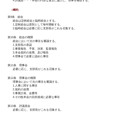
4.評議員・・・本会の円滑な運営に協力し、理事を補佐する。
（機関）
第9条 総会
総会は定例総会と臨時総会とする。
1.定例総会は原則として毎年開催する。
2.臨時総会は必要に応じ支部長がこれを召集する。
第10条 総会の権限
総会において次の事項を審議する。
1.支部長の承認
2.事業報告、予算、決算、監査報告
3.本会規約の改廃、及び報告
4.理事会で必要と認めた事項
第11条 理事会
必要に応じ、支部長がこれを召集する。
第12条 理事会の権限
理事会において次の事項を審議する。
1.人事に関する事項
2.規約の改廃
3.事業計画、会費等
4.その他本会の目的達成に必要な事項
第13条 評議員会
必要に応じ、支部長がこれを召集する。