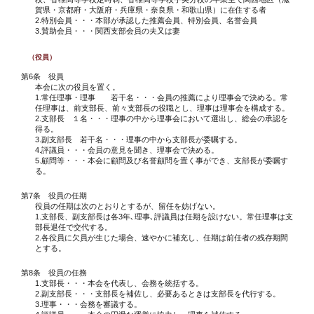
賀県・京都府・大阪府・兵庫県・奈良県・和歌山県）に在住する者
2.特別会員・・・本部が承認した推薦会員、特別会員、名誉会員
3.賛助会員・・・関西支部会員の夫又は妻
（役員）
第6条 役員
本会に次の役員を置く。
1.常任理事・理事 若干名・・・会員の推薦により理事会で決める。常
任理事は、前支部長、前々支部長の役職とし、理事は理事会を構成する。
2.支部長 １名・・・理事の中から理事会において選出し、総会の承認を
得る。
3.副支部長 若干名・・・理事の中から支部長が委嘱する。
4.評議員・・・会員の意見を聞き、理事会で決める。
5.顧問等・・・本会に顧問及び名誉顧問を置く事ができ、支部長が委嘱す
る。
第7条 役員の任期
役員の任期は次のとおりとするが、留任を妨げない。
1.支部長、副支部長は各3年､理事､評議員は任期を設けない。常任理事は支
部長退任で交代する。
2.各役員に欠員が生じた場合、速やかに補充し、任期は前任者の残存期間
とする。
第8条 役員の任務
1.支部長・・・本会を代表し、会務を統括する。
2.副支部長・・・支部長を補佐し、必要あるときは支部長を代行する。
3.理事・・・会務を審議する。