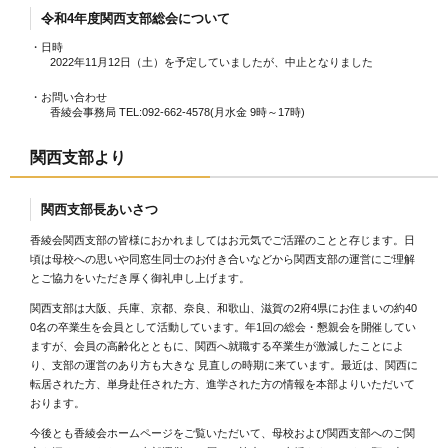
令和4年度関西支部総会について
・日時
2022年11月12日（土）を予定していましたが、中止となりました
・お問い合わせ
香綾会事務局 TEL:092-662-4578(月水金 9時～17時)
関西支部より
関西支部長あいさつ
香綾会関西支部の皆様におかれましてはお元気でご活躍のことと存じます。日
頃は母校への思いや同窓生同士のお付き合いなどから関西支部の運営にご理解
とご協力をいただき厚く御礼申し上げます。
関西支部は大阪、兵庫、京都、奈良、和歌山、滋賀の2府4県にお住まいの約40
0名の卒業生を会員として活動しています。年1回の総会・懇親会を開催してい
ますが、会員の高齢化とともに、関西へ就職する卒業生が激減したことによ
り、支部の運営のあり方も大きな 見直しの時期に来ています。最近は、関西に
転居された方、単身赴任された方、進学された方の情報を本部よりいただいて
おります。
今後とも香綾会ホームページをご覧いただいて、母校および関西支部へのご関