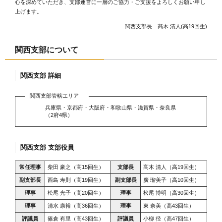
心を深めていただき、支部運営に一層のご協力・ご支援をよろしくお願い申し
上げます。
関西支部長 髙木 清人(高19回生)
関西支部について
関西支部 詳細
関西支部管轄エリア
兵庫県・京都府・大阪府・和歌山県・滋賀県・奈良県
（2府4県）
関西支部 支部役員
常任理事
柴田 豪之（高15回生）
支部長
髙木 清人（高19回生）
副支部長
西島 寿則（高19回生）
副支部長
廣 瑠美子（高10回生）
理事
松尾 光子（高20回生）
理事
松尾 博明（高30回生）
理事
清水 康裕（高36回生）
理事
東 奈美（高43回生）
評議員
篠倉 有里（高43回生）
評議員
小柳 径（高47回生）