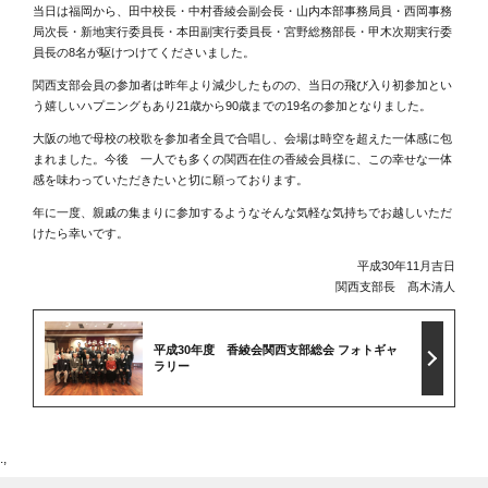
当日は福岡から、田中校長・中村香綾会副会長・山内本部事務局員・西岡事務
局次長・新地実行委員長・本田副実行委員長・宮野総務部長・甲木次期実行委
員長の8名が駆けつけてくださいました。
関西支部会員の参加者は昨年より減少したものの、当日の飛び入り初参加とい
う嬉しいハプニングもあり21歳から90歳までの19名の参加となりました。
大阪の地で母校の校歌を参加者全員で合唱し、会場は時空を超えた一体感に包
まれました。今後 一人でも多くの関西在住の香綾会員様に、この幸せな一体
感を味わっていただきたいと切に願っております。
年に一度、親戚の集まりに参加するようなそんな気軽な気持ちでお越しいただ
けたら幸いです。
平成30年11月吉日
関西支部長 髙木清人
平成30年度 香綾会関西支部総会 フォトギャ
ラリー
.,