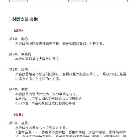
関西支部 会則
（総則）
第1条 名称
本会は福岡県立香椎高等学校「香綾会関西支部」と称する。
第2条 事務局
本会の事務局は大阪市に置く。
第3条 目的
本会は香綾会本部規則に則り、会員相互の友誼を厚くし、母校の向上発展
に協力することを目的とする。
第4条 事業
本会は目的達成のため、次の事業を行う。
1.原則として年１回の定例総会および懇親会
2.その他、本会の目的達成に必要な事項
（会員）
第5条 会員
本会は次の者をもって会員とする。
1.通常会員・・・香椎高等女学校、香椎中学校、併設中学校、香椎高等学
校、香椎高等学校定時制、香椎高等学校宇美分校の卒業生で関西地区（滋