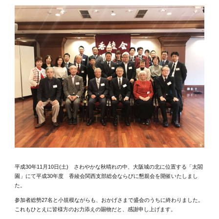
平成30年11月10日(土) さわやかな秋晴れの中、大阪城の北に位置する「太閤
園」にて平成30年度 香綾会関西支部総会ならびに懇親会を開催いたしまし
た。
参加者総勢27名と小規模ながらも、おかげさまで盛会のうちに終わりました。
これもひとえに皆様方のお力添えの賜物だと、感謝申し上げます。