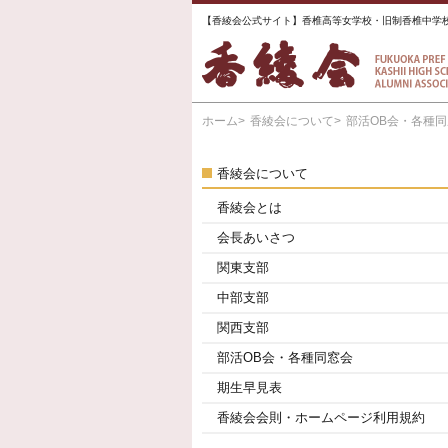
【香綾会公式サイト】香椎高等女学校・旧制香椎中学
ホーム
香綾会について
部活OB会・各種
香綾会について
香綾会とは
会長あいさつ
関東支部
中部支部
関西支部
部活OB会・各種同窓会
期生早見表
香綾会会則・ホームページ利用規約