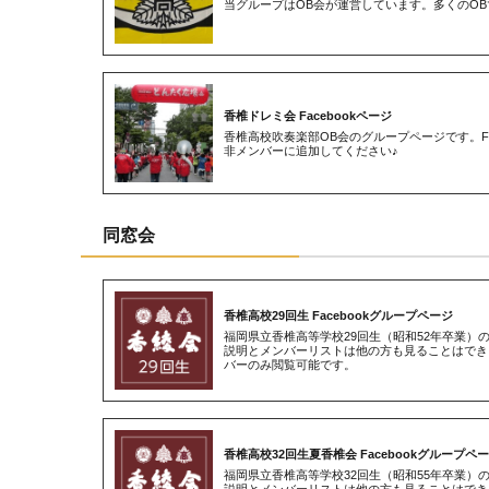
当グループはOB会が運営しています。多くのO
香椎ドレミ会 Facebookページ
香椎高校吹奏楽部OB会のグループページです。Fa
非メンバーに追加してください♪
同窓会
香椎高校29回生 Facebookグループページ
福岡県立香椎高等学校29回生（昭和52年卒業）
説明とメンバーリストは他の方も見ることはでき
バーのみ閲覧可能です。
香椎高校32回生夏香椎会 Facebookグループペ
福岡県立香椎高等学校32回生（昭和55年卒業）