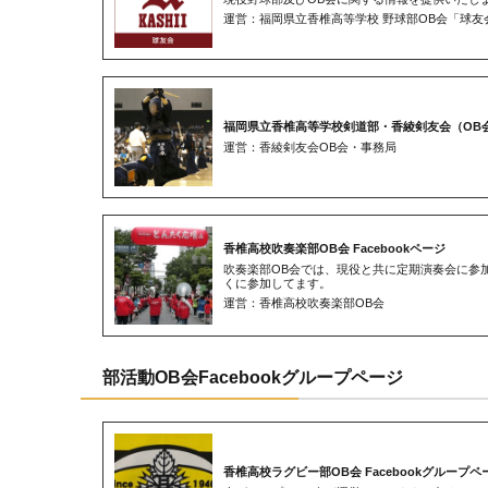
運営：福岡県立香椎高等学校 野球部OB会「球友
福岡県立香椎高等学校剣道部・香綾剣友会（OB
運営：香綾剣友会OB会・事務局
香椎高校吹奏楽部OB会 Facebookページ
吹奏楽部OB会では、現役と共に定期演奏会に参
くに参加してます。
運営：香椎高校吹奏楽部OB会
部活動OB会Facebookグループページ
香椎高校ラグビー部OB会 Facebookグループペ