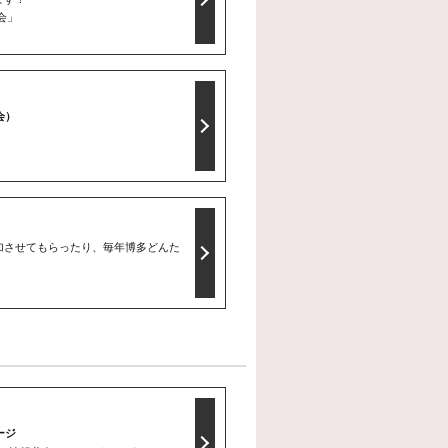
会」
会）
加させてもらったり、毎年博多どんた
ージ