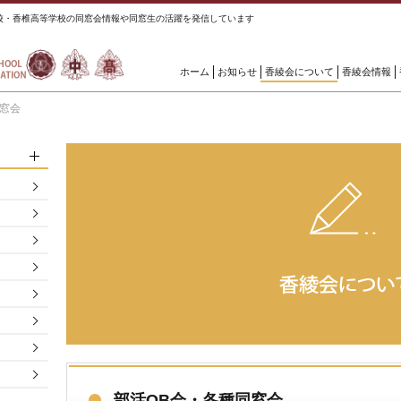
校・香椎高等学校の同窓会情報や同窓生の活躍を発信しています
ホーム
お知らせ
香綾会について
香綾会情報
同窓会
部活OB会・各種同窓会