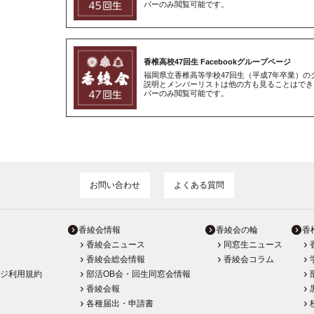
バーのみ閲覧可能です。
香椎高校47回生 Facebookグループページ
福岡県立香椎高等学校47回生（平成7年卒業）
説明とメンバーリストは他の方も見ることはでき
バーのみ閲覧可能です。
お問い合わせ
よくある質問
香綾会情報
香綾会の輪
香
香綾会ニュース
同窓生ニュース
香綾会総会情報
香綾会コラム
ジ利用規約
部活OB会・回生同窓会情報
香綾会報
各種届出・申請書