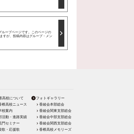
のグループページです。このページの
ますが、投稿内容はグループ・メン
椎高校について
フォトギャラリー
香椎高校ニュース
香綾会本部総会
学校案内
香綾会関東支部総会
部活動・進路実績
香綾会中部支部総会
黒門セミナー
香綾会関西支部総会
校歌・応援歌
香椎高校メモリーズ