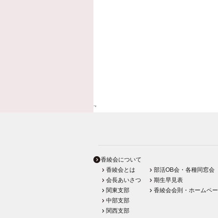
.,
香綾会について
香綾会とは
部活OB会・各種同窓会
会長あいさつ
期生早見表
関東支部
香綾会会則・ホームペー
中部支部
関西支部