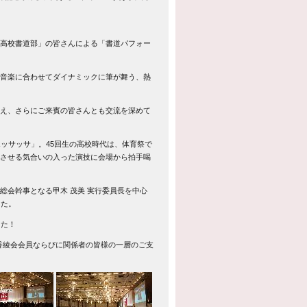
高校書道部」の皆さんによる「書道パフォー
音楽に合わせてダイナミックに筆が舞う、熱
え、さらにご来賓の皆さんとも交流を深めて
ッサッサ」。45回生の高校時代は、体育祭で
させる気合いの入った演技に会場から拍手喝
総会幹事となる甲木 茂美 実行委員長を中心
した。
した！
、香綾会会員ならびに関係者の皆様の一層のご支