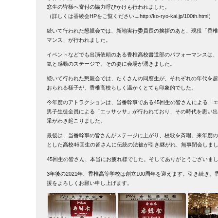
窓生の皆様へ寄付の協力呼びかけも行われました。
（詳しくは香綾会HPをご覧ください→
http://ko-ryo-kai.jp/100th.html
）
続いて行われた懇親会では、新地実行委員長の挨拶のあと、現役「香椎
マンス」が行われました。
イベントなどでも出演依頼のある香椎高校書道部のパフォーマンスは、
気と感動のステージで、その姿に会場が湧きました。
続いて行われた懇親会では、たくさんの同窓生が、それぞれの年代を超
おられる様子が、香椎高校らしく温かくとても印象的でした。
今年度のアトラクションは、当番幹事である45回生の皆さんによる「エ
男子生徒全員による「エッサッサ」が行われており、その時代を思い出
采がわき起こりました。
最後は、当番幹事の皆さんがステージに上がり、校歌を斉唱。来年度の
とした高校46回生の皆さんに伝統の法被が引き継がれ、無事閉会しま
45回生の皆さん、本当にお疲れ様でした。そしてありがとうございま
3年後の2021年、香椎高等学校は創立100周年を迎えます。引き続き
援をよろしくお願い申し上げます。