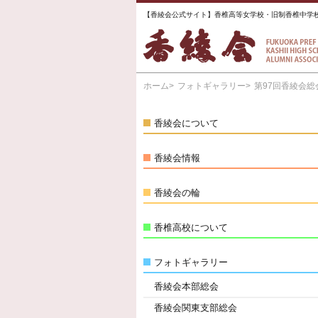
【香綾会公式サイト】香椎高等女学校・旧制香椎中学
ホーム
フォトギャラリー
第97回香綾会総
香綾会について
香綾会情報
香綾会の輪
香椎高校について
フォトギャラリー
香綾会本部総会
香綾会関東支部総会