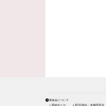
香綾会について
香綾会とは
部活OB会・各種同窓会