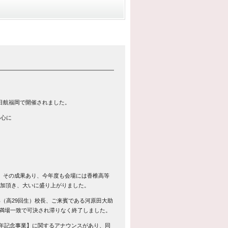
テル日航福岡で開催されました。
中心に
。その成果あり、今年度も会場には香椎高等
加頂き、大いに盛り上がりました。
（高29回生）校長、ご来賓である河原田大助
、満場一致で可決され滞りなく終了しました。
周年記念事業】に関するアナウンスがあり、同