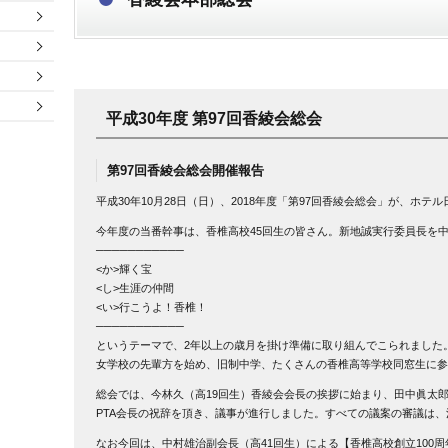
平成30年度 第97回香綾会総会
第97回香綾会総会開催報告
平成30年10月28日（日）、2018年度「第97回香綾会総会」が、ホ
今年度の当番幹事は、香椎高校45回生の皆さん。新地誠実行委員長を
───────────
<か>輝く宝
<し>生涯の仲間
<い>行こうよ！香椎！
───────────
というテーマで、2年以上の歳月を掛け準備に取り組んでこられました
女学校の先輩方を始め、旧制中学、たくさんの香椎高等学校同窓生に参
総会では、今林久（高19回生）香綾会会長の挨拶に始まり、田中眞太郎
PTA会長の祝辞を頂き、議事が進行しました。すべての議案の審議は
なお今回は、中村雄治副会長（高41回生）による【香椎高校創立100