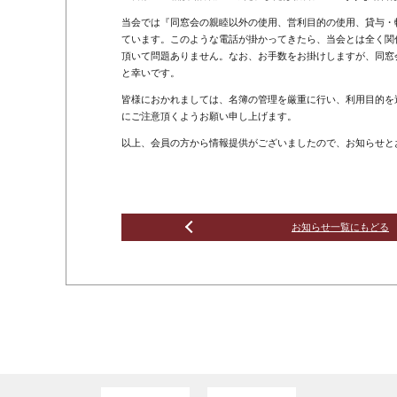
当会では『同窓会の親睦以外の使用、営利目的の使用、貸与・
ています。このような電話が掛かってきたら、当会とは全く関
頂いて問題ありません。なお、お手数をお掛けしますが、同窓
と幸いです。
皆様におかれましては、名簿の管理を厳重に行い、利用目的を
にご注意頂くようお願い申し上げます。
以上、会員の方から情報提供がございましたので、お知らせと
お知らせ一覧にもどる