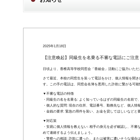
2025年1月18日
【注意喚起】同級生を名乗る不審な電話にご注意
日頃より、香椎高等学校同窓会「香綾会」活動にご協力いただ
さて最近、本校の同窓生を装って電話をかけ、個人情報を聞き
す。この手の電話は、同窓会名簿を悪用した詐欺に繋がる可能
▼不審な電話の特徴
・同級生の名を名乗る: よく知っているはずの同級生の名前で
・個人的な質問: 現在の住所、電話番号、勤務先など、個人情
・金銭の要求: 緊急の用件を装い、お金を貸してほしいなどと
▼対応策
・安易に個人情報を教えない: 相手の身元を必ず確認し、不審
めて連絡するよう伝えましょう。
・警察への相談: 詐欺に遭った、または被害に遭いそうな場合