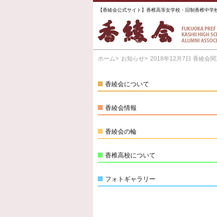
【香綾会公式サイト】香椎高等女学校・旧制香椎中学
ホーム
お知らせ
2018年12月7日 香
香綾会について
香綾会情報
香綾会の輪
香椎高校について
フォトギャラリー