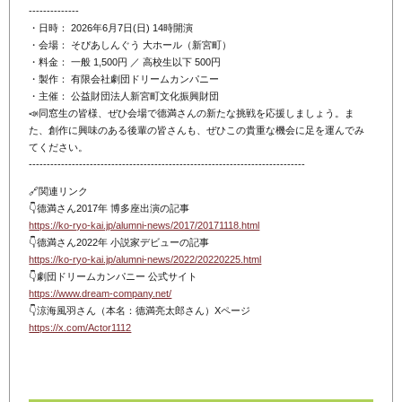
--------------
・日時： 2026年6月7日(日) 14時開演
・会場： そぴあしんぐう 大ホール（新宮町）
・料金： 一般 1,500円 ／ 高校生以下 500円
・製作： 有限会社劇団ドリームカンパニー
・主催： 公益財団法人新宮町文化振興財団
📣同窓生の皆様、ぜひ会場で德満さんの新たな挑戦を応援しましょう。ま
た、創作に興味のある後輩の皆さんも、ぜひこの貴重な機会に足を運んでみ
てください。
-----------------------------------------------------------------------------
🔗関連リンク
👇德満さん2017年 博多座出演の記事
https://ko-ryo-kai.jp/alumni-news/2017/20171118.html
👇德満さん2022年 小説家デビューの記事
https://ko-ryo-kai.jp/alumni-news/2022/20220225.html
👇劇団ドリームカンパニー 公式サイト
https://www.dream-company.net/
👇涼海風羽さん（本名：德満亮太郎さん）Xページ
https://x.com/Actor1112