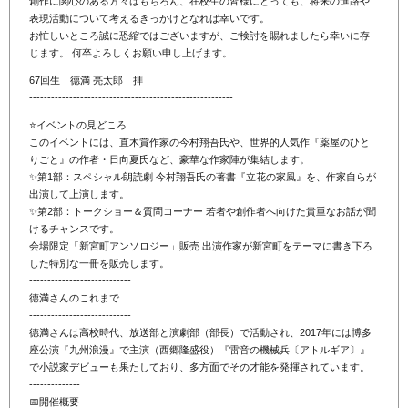
創作に関心のある方々はもちろん、在校生の皆様にとっても、将来の進路や
表現活動について考えるきっかけとなれば幸いです。
お忙しいところ誠に恐縮ではございますが、ご検討を賜れましたら幸いに存
じます。 何卒よろしくお願い申し上げます。
67回生 德満 亮太郎 拝
--------------------------------------------------------
⭐️イベントの見どころ
このイベントには、直木賞作家の今村翔吾氏や、世界的人気作『薬屋のひと
りごと』の作者・日向夏氏など、豪華な作家陣が集結します。
✨第1部：スペシャル朗読劇 今村翔吾氏の著書『立花の家風』を、作家自らが
出演して上演します。
✨第2部：トークショー＆質問コーナー 若者や創作者へ向けた貴重なお話が聞
けるチャンスです。
会場限定「新宮町アンソロジー」販売 出演作家が新宮町をテーマに書き下ろ
した特別な一冊を販売します。
----------------------------
德満さんのこれまで
----------------------------
德満さんは高校時代、放送部と演劇部（部長）で活動され、2017年には博多
座公演『九州浪漫』で主演（西郷隆盛役）『雷音の機械兵〔アトルギア〕』
で小説家デビューも果たしており、多方面でその才能を発揮されています。
--------------
📅開催概要