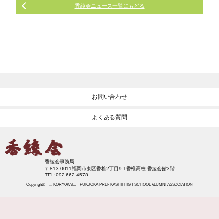
香綾会ニュース一覧にもどる
お問い合わせ
よくある質問
香綾会事務局
〒813-0011福岡市東区香椎2丁目9-1香椎高校 香綾会館3階
TEL:092-662-4578
Copyright© ::: KORYOKAI::: FUKUOKA PREF KASHII HIGH SCHOOL ALUMNI ASSOCIATION