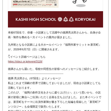
本校67回生で、俳優・小説家として活躍中の德満亮太郎さんから、自身が企
画・制作を務める一大イベントの案内が届きました。
九州初となる小説家による大ホールイベント『福岡作家サミット in 新宮町』
が、2026年6月7日（日）に開催されます。
👇イベント詳細ページはこちら
https://sbsz.or.jp/event/3118/
德満さんから届いた、母校や同窓生の皆様へのメッセージをご紹介します。
--------------------------------------------------------
德満 亮太郎さん（67回生）よりメッセージ
私はこれまで演劇の世界で活動してまいりましたが、現在は小説家としても
活動しております。
このたび、「福岡の創作文化をさらに盛り上げたい」という思いから、小説
家の皆様に舞台へご出演いただく企画を立ち上げました。 また本イベントで
は、新宮町をテーマに出演作家陣が書き下ろした短編を収録した「新宮町ア
ンソロジー」も会場限定で販売いたします。