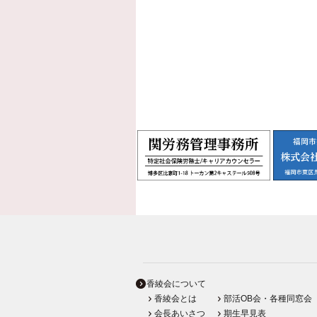
香綾会について
香綾会とは
部活OB会・各種同窓会
会長あいさつ
期生早見表