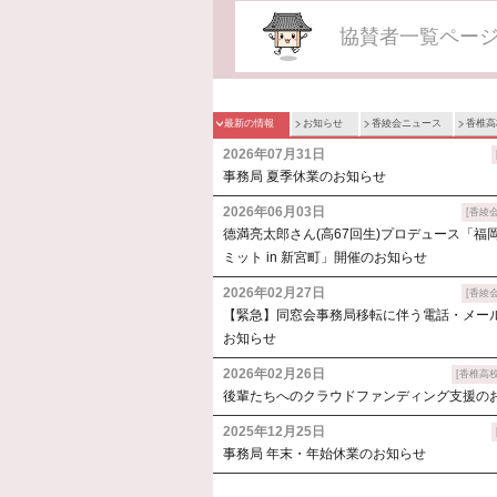
協賛者一覧ペー
最新の情報
お知らせ
香綾会ニュース
香椎高
2026年07月31日
事務局 夏季休業のお知らせ
2026年06月03日
[香綾
德満亮太郎さん(高67回生)プロデュース「福
ミット in 新宮町」開催のお知らせ
2026年02月27日
[香綾
【緊急】同窓会事務局移転に伴う電話・メー
お知らせ
2026年02月26日
[香椎高
後輩たちへのクラウドファンディング支援の
2025年12月25日
事務局 年末・年始休業のお知らせ