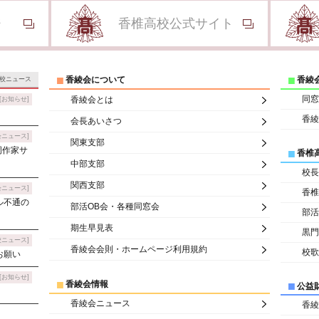
ジ
香椎高校公式サイト
香綾会について
香綾
校ニュース
同窓
香綾会とは
[お知らせ]
香綾
会長あいさつ
会ニュース]
関東支部
岡作家サ
香椎
中部支部
校長
関西支部
会ニュース]
香椎
ル不通の
部活OB会・各種同窓会
部活
期生早見表
黒門
校ニュース]
香綾会会則・ホームページ利用規約
校歌
お願い
[お知らせ]
香綾会情報
公益
香綾会ニュース
香綾