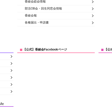
香綾会総会情報
部活OB会・回生同窓会情報
香綾会報
各種届出・申請書
【公式】香綾会Facebookページ
【公式