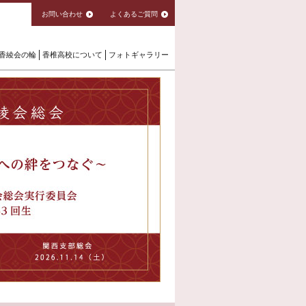
お問い合わせ
よくあるご質問
香綾会の輪
香椎高校について
フォトギャラリー
第105回香綾
2026年
福岡本部