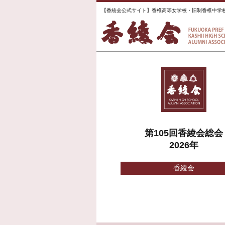
【香綾会公式サイト】香椎高等女学校・旧制香椎中学
第105回香綾会総会
2026年
香綾会