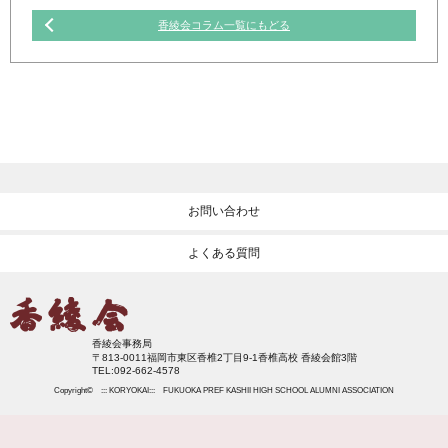
香綾会コラム一覧にもどる
お問い合わせ
よくある質問
香綾会事務局
〒813-0011福岡市東区香椎2丁目9-1香椎高校 香綾会館3階
TEL:092-662-4578
Copyright© ::: KORYOKAI::: FUKUOKA PREF KASHII HIGH SCHOOL ALUMNI ASSOCIATION