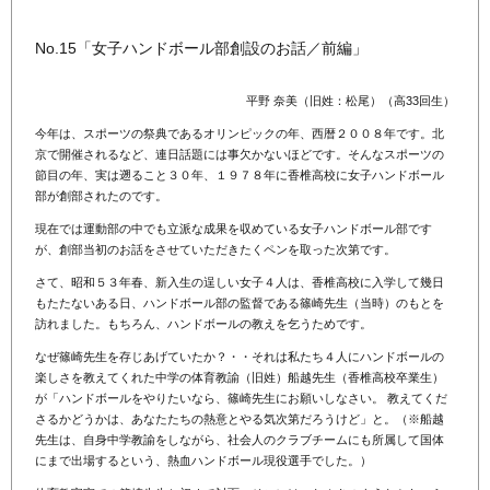
No.15「女子ハンドボール部創設のお話／前編」
平野 奈美（旧姓：松尾）（高33回生）
今年は、スポーツの祭典であるオリンピックの年、西暦２００８年です。北
京で開催されるなど、連日話題には事欠かないほどです。そんなスポーツの
節目の年、実は遡ること３０年、１９７８年に香椎高校に女子ハンドボール
部が創部されたのです。
現在では運動部の中でも立派な成果を収めている女子ハンドボール部です
が、創部当初のお話をさせていただきたくペンを取った次第です。
さて、昭和５３年春、新入生の逞しい女子４人は、香椎高校に入学して幾日
もたたないある日、ハンドボール部の監督である篠崎先生（当時）のもとを
訪れました。もちろん、ハンドボールの教えを乞うためです。
なぜ篠崎先生を存じあげていたか？・・それは私たち４人にハンドボールの
楽しさを教えてくれた中学の体育教諭（旧姓）船越先生（香椎高校卒業生）
が「ハンドボールをやりたいなら、篠崎先生にお願いしなさい。 教えてくだ
さるかどうかは、あなたたちの熱意とやる気次第だろうけど」と。（※船越
先生は、自身中学教諭をしながら、社会人のクラブチームにも所属して国体
にまで出場するという、熱血ハンドボール現役選手でした。）