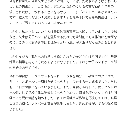
体育教官室での篠崎先生と初めて対面。そこには、たぬきのようなかわいら
しい顔の先生が。（ところが、実はなかなかのくせもの古だぬき！？その
後、どれだけしごかれることになるやら・・。）「ハンドボールがやりたい
です！教えてください！お願いします！」と頭を下げても篠崎先生は「いい
よ」とも「否」ともおっしゃいませんでした。
しかし、私たちしぶとい４人は毎日体育教官室にお願いに伺いました。今思
うと、先生は男子ハンド部を監督するだけでも時間的にも肉体的にも大変な
のに、このうえ女子までは無理かもという思いがおありだったのかもしれま
せん。
しかしながら、私たちの熱意に根負けされたのかどうかは不明ですが、基礎
練習の指示を与えてくださるようになりました。それが女子ハンドボール部
の同好会の発足です。
当初の練習は、「グラウンドを走れ・・うさぎ跳び・・砂場でのタイヤ曳
き・・」とボールは一切触らせてもらえず、ひたすら体力練成でした。それ
も日に日に過酷になっていきました。また、練習と並行して、女子ハンドボ
ール部として学校全体に認知してもらうために、部員を増やさなくてはと同
級生に必死に勧誘を始めました。多くの同級生が私達を応援してくれ、結局
１３名の初代ハンドボール部員が誕生しました。皆の応援がとても心強く感
じました。