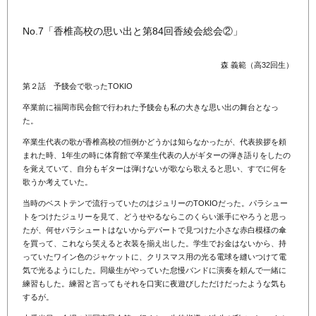
No.7「香椎高校の思い出と第84回香綾会総会②」
森 義範（高32回生）
第２話 予餞会で歌ったTOKIO
卒業前に福岡市民会館で行われた予餞会も私の大きな思い出の舞台となっ
た。
卒業生代表の歌が香椎高校の恒例かどうかは知らなかったが、代表挨拶を頼
まれた時、1年生の時に体育館で卒業生代表の人がギターの弾き語りをしたの
を覚えていて、自分もギターは弾けないが歌なら歌えると思い、すでに何を
歌うか考えていた。
当時のベストテンで流行っていたのはジュリーのTOKIOだった。パラシュー
トをつけたジュリーを見て、どうせやるならこのくらい派手にやろうと思っ
たが、何せパラシュートはないからデパートで見つけた小さな赤白模様の傘
を買って、これなら笑えると衣装を揃え出した。学生でお金はないから、持
っていたワイン色のジャケットに、クリスマス用の光る電球を縫いつけて電
気で光るようにした。同級生がやっていた怠慢バンドに演奏を頼んで一緒に
練習もした。練習と言ってもそれを口実に夜遊びしただけだったような気も
するが。