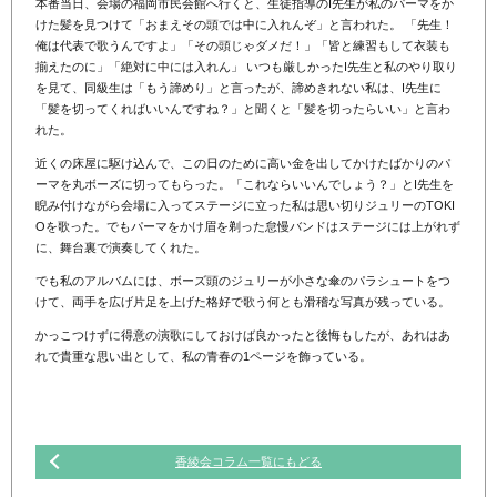
本番当日、会場の福岡市民会館へ行くと、生徒指導のI先生が私のパーマをか
けた髪を見つけて「おまえその頭では中に入れんぞ」と言われた。 「先生！
俺は代表で歌うんですよ」「その頭じゃダメだ！」「皆と練習もして衣装も
揃えたのに」「絶対に中には入れん」 いつも厳しかったI先生と私のやり取り
を見て、同級生は「もう諦めり」と言ったが、諦めきれない私は、I先生に
「髪を切ってくればいいんですね？」と聞くと「髪を切ったらいい」と言わ
れた。
近くの床屋に駆け込んで、この日のために高い金を出してかけたばかりのパ
ーマを丸ボーズに切ってもらった。「これならいいんでしょう？」とI先生を
睨み付けながら会場に入ってステージに立った私は思い切りジュリーのTOKI
Oを歌った。でもパーマをかけ眉を剃った怠慢バンドはステージには上がれず
に、舞台裏で演奏してくれた。
でも私のアルバムには、ボーズ頭のジュリーが小さな傘のパラシュートをつ
けて、両手を広げ片足を上げた格好で歌う何とも滑稽な写真が残っている。
かっこつけずに得意の演歌にしておけば良かったと後悔もしたが、あれはあ
れで貴重な思い出として、私の青春の1ページを飾っている。
香綾会コラム一覧にもどる